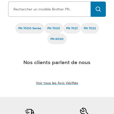
de nos toners et cartouches d'encre PN pas chers est garantie
par une certification ISO, tout comme la fiabilité.
PN 7000 Series
PN 7020
PN 7021
PN 7022
PN 8020
Nos clients parlent de nous
Voir tous les Avis Vérifiés