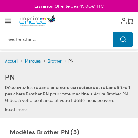
Allez au contenu
Livraison Offerte
dès 49,00€ TTC
Menu
Cart
Rechercher...
Accueil
>
Marques
>
Brother
>
PN
PN
Découvrez les
rubans, encreurs correcteurs et rubans lift-off
pas chers Brother PN
pour votre machine à écrire Brother PN.
Grâce à votre confiance et votre fidélité, nous pouvons
aujourd'hui vous offrir
les prix les plus compétitifs du marché
.
Read more
Vous pouvez, ainsi, réduire les dépenses de votre foyer. Notre
ruban matriciel, encreur correcteur et ruban lift-off compatibles
pas chers Brother PN vous permettent d'imprimer tous types
Modèles Brother PN (5)
de documents, à des prix très économiques.
La compatibilité