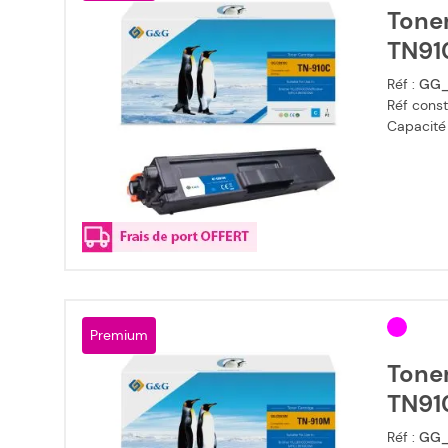
Tone
TN91
Réf :
GG_
Réf const
Capacité
Premium
Tone
TN91
Réf :
GG_