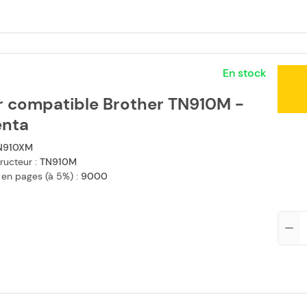
En stock
r compatible Brother TN910M -
nta
N910XM
ructeur :
TN910M
 en pages (à 5%) :
9000
Qté