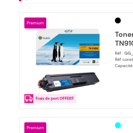
Premium
Tone
TN91
Réf :
GG_
Réf const
Capacité
Premium