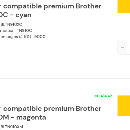
r compatible premium Brother
0C - cyan
BLTN910XC
ructeur :
TN910C
 en pages (à 5%) :
9000
Qté
En stock
r compatible premium Brother
0M - magenta
BLTN910XM