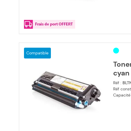
Compatible
Tone
cyan
Réf :
BLT
Réf const
Capacité