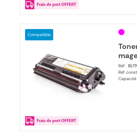
Compatible
Tone
mage
Réf :
BLT
Réf const
Capacité