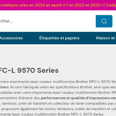
...
Accessoires
Étiquettes et papiers
Maison et
C-L 9570 Series
 votre imprimante laser couleur multifonction Brother MFC-L 9570 Se
as chers
. Ils sont fabriqués selon les spécifications Brother, ainsi que selon les normes spécifiques. Ceci les rend 100 %
ibles avec votre imprimante laser couleur multifonction Brother MFC-L 9570 Series. Nous utiliso
permettent d'obtenir des
performances et qualités d'impressions se
r, tambour, unité de transfert et collecteur de toner compatibles pas 
ement les toners, tambours, unités de transfert et collecteurs de toner de la marque Brother, pour votre
imante laser couleur multifonction Brother MFC-L 9570 Series.