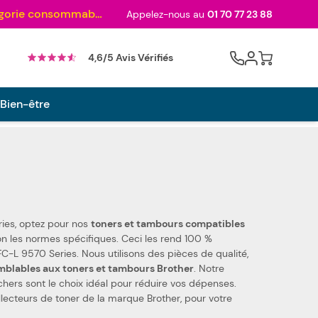
Au palmarès des meilleurs sites en 2024 et sacré n°1 en 2022 et 2023 ! ( Catégorie consommables)
Appelez-nous au
01 70 77 23 88
Cart
4,6/5 Avis Vérifiés
 Bien-être
ries, optez pour nos
toners et tambours compatibles
ns des pièces de qualité,
mblables aux toners et tambours Brother
. Notre
chers sont le choix idéal pour réduire vos dépenses.