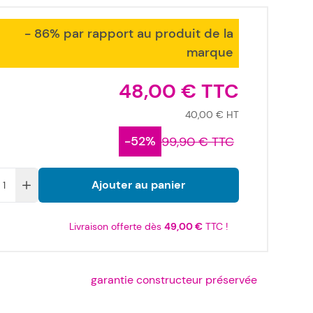
- 86% par rapport au produit de la
marque
48,00 €
40,00 €
-52%
99,90 €
Ajouter au panier
Livraison offerte dès
49,00 €
TTC !
garantie constructeur préservée