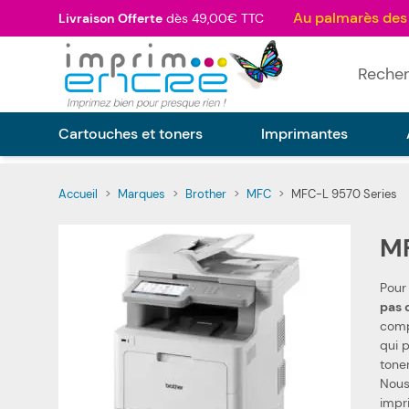
Allez au contenu
Livraison Offerte
dès 49,00€ TTC
Rechercher
Cartouches et toners
Imprimantes
Accueil
>
Marques
>
Brother
>
MFC
>
MFC-L 9570 Series
MF
Pour
p
compat
qui 
tone
Nous proposons égal
impr