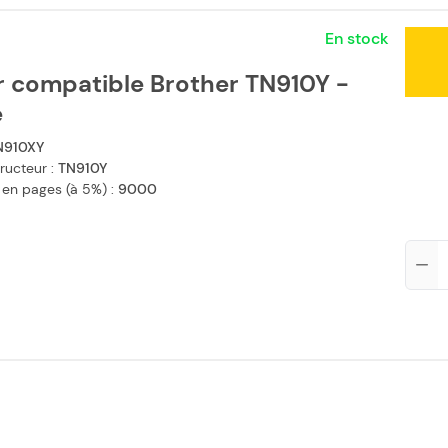
En stock
r compatible Brother TN910Y -
e
N910XY
ructeur :
TN910Y
 en pages (à 5%) :
9000
Qté