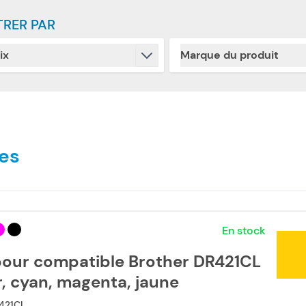
TRER PAR
ix
Marque du produit
Skip to product list
filter
filter
es
En stock
our compatible Brother DR421CL
r, cyan, magenta, jaune
421CL