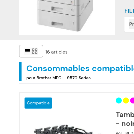
FIL
Pr
16
articles
Consommables compatibl
pour Brother MFC-L 9570 Series
Compatible
Tamb
- noi
Réf :
BLD