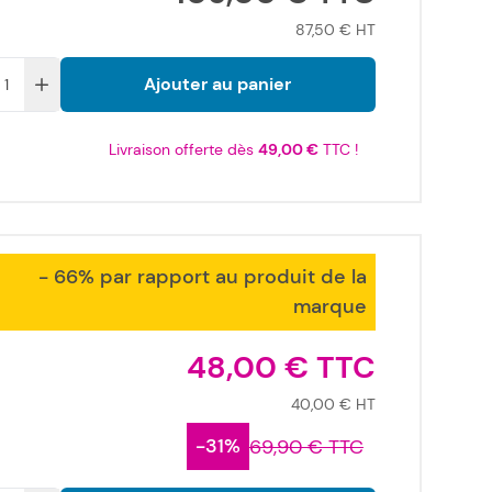
87,50 €
Ajouter au panier
Livraison offerte dès
49,00 €
TTC !
- 66% par rapport au produit de la
marque
48,00 €
40,00 €
-31%
69,90 €