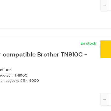
Qté
En stock
r compatible Brother TN910C -
N910XC
ructeur :
TN910C
 en pages (à 5%) :
9000
Qté