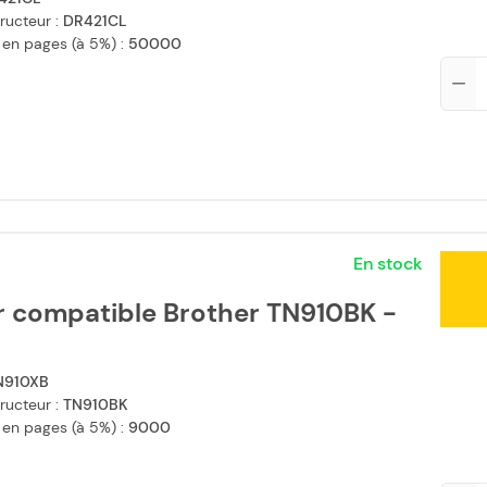
ructeur :
DR421CL
 en pages (à 5%) :
50000
Qté
En stock
r compatible Brother TN910BK -
N910XB
ructeur :
TN910BK
 en pages (à 5%) :
9000