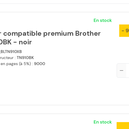
En stock
- 
r compatible premium Brother
0BK - noir
BLTN910XB
ructeur :
TN910BK
 en pages (à 5%) :
9000
Qté
En stock