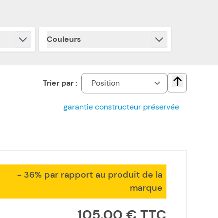
Couleurs
filter
Trier par :
Change direct
garantie constructeur préservée
- 36% par rapport au produit de la
marque
105,00 €