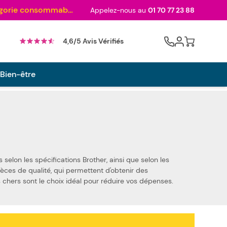
Au palmarès des meilleurs sites en 2024 et sacré n°1 en 2022 et 2023 ! ( Catégorie consommables)
Appelez-nous au
01 70 77 23 88
Cart
4,6/5 Avis Vérifiés
 Bien-être
on les
 avec votre machine à écrire Brother 600 Series. Nous utilisons des pièces de qualité, qui permettent d'obtenir des
hers sont le choix idéal pour réduire vos dépenses.