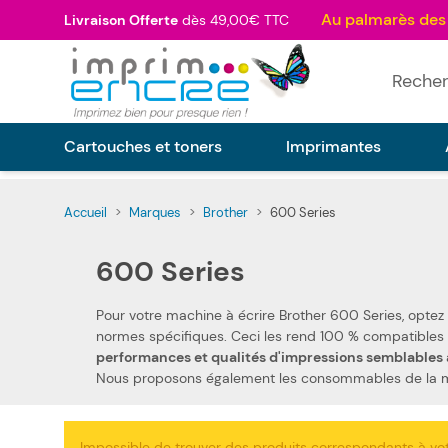
Allez au contenu
Livraison Offerte
dès 49,00€ TTC
Rechercher
Cartouches et toners
Imprimantes
Accueil
>
Marques
>
Brother
>
600 Series
600 Series
Pour votre machine à écrire Brother 600 Series, opte
performances et qualités d'impressions semblables 
Nous proposons également les 
Impossible de trouver des produits correspondants à vot