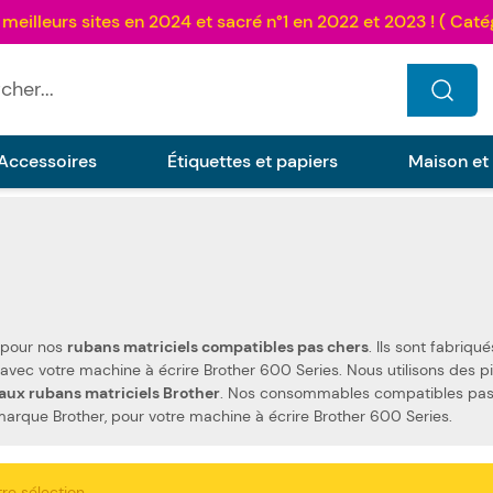
...
Accessoires
Étiquettes et papiers
Maison et
z pour nos
rubans matriciels compatibles pas chers
. Ils sont fabriqués selon les spécifications Brother, ainsi que sel
normes spécifiques. Ceci les rend 100 % compatibles
aux rubans matriciels Brother
. Nos consommables compatibles pas c
consommables de la marque Brother, pour votre machine à écrire Brother 600 Series.
re sélection.