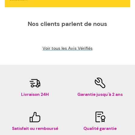
Nos consommables compatibles pas chers sont le choix
idéal pour réduire vos dépenses. Nous proposons
également les consommables de la marque Apple, pour
votre imprimante à aiguilles Apple Imagewriter.
Nos clients parlent de nous
Voir tous les Avis Vérifiés
Livraison 24H
Garantie jusqu'à 2 ans
Satisfait ou remboursé
Qualité garantie