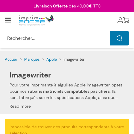
Allez au contenu
Livraison Offerte
dès 49,00€ TTC
Menu
Cart
Rechercher...
Accueil
>
Marques
>
Apple
>
Imagewriter
Imagewriter
Pour votre imprimante à aiguilles Apple Imagewriter, optez
pour nos
rubans matriciels compatibles pas chers
. Ils
sont fabriqués selon les spécifications Apple, ainsi que
selon les normes spécifiques. Ceci les rend 100 %
Read more
compatibles avec votre imprimante à aiguilles Apple
Imagewriter. Nous utilisons des pièces de qualité, qui
permettent d'obtenir des
performances et qualités
Impossible de trouver des produits correspondants à votre
d'impressions semblables aux rubans matriciels Apple
.
sélection.