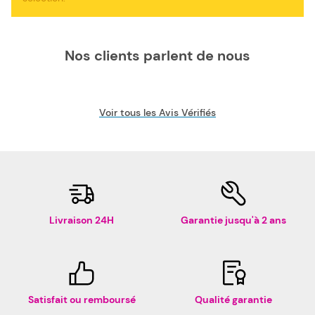
matriciel compatible pas cher est le choix idéal pour
réduire vos dépenses. Nous proposons également les
rubans de la marque Alcatel, pour votre imprimante à
aiguilles Alcatel 9324 N.
Nos clients parlent de nous
Voir tous les Avis Vérifiés
Livraison 24H
Garantie jusqu'à 2 ans
Satisfait ou remboursé
Qualité garantie