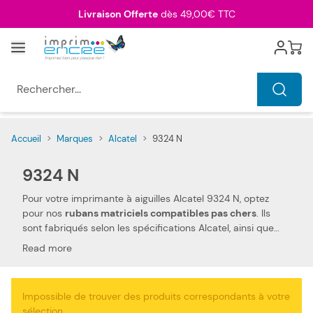
Allez au contenu
Livraison Offerte
dès 49,00€ TTC
Menu
Cart
Rechercher...
Accueil
>
Marques
>
Alcatel
>
9324 N
9324 N
Pour votre imprimante à aiguilles Alcatel 9324 N, optez
pour nos
rubans matriciels compatibles pas chers
. Ils
sont fabriqués selon les spécifications Alcatel, ainsi que
selon les normes spécifiques. Ceci les rend 100 %
Read more
compatibles avec votre imprimante à aiguilles Alcatel 9324
N. Nous utilisons des pièces de qualité, qui permettent
d'obtenir des
performances et qualités d'impressions
Impossible de trouver des produits correspondants à votre
semblables aux rubans matriciels Alcatel
. Notre ruban
sélection.