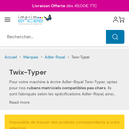
Allez au contenu
Livraison Offerte
dès 49,00€ TTC
Menu
Cart
Rechercher...
Accueil
>
Marques
>
Adler-Royal
>
Twix-Typer
Twix-Typer
Pour votre machine à écrire Adler-Royal Twix-Typer, optez
pour nos
rubans matriciels compatibles pas chers
. Ils
sont fabriqués selon les spécifications Adler-Royal, ainsi
que selon les normes spécifiques. Ceci les rend 100 %
Read more
compatibles avec votre machine à écrire Adler-Royal Twix-
Typer. Nous utilisons des pièces de qualité, qui permettent
d'obtenir des
performances et qualités d'impressions
Impossible de trouver des produits correspondants à votre
semblables aux rubans matriciels Adler-Royal
. Notre
sélection.