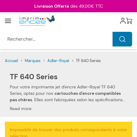
Allez au contenu
Livraison Offerte
dès 49,00€ TTC
Menu
Cart
Rechercher...
Accueil
>
Marques
>
Adler-Royal
>
TF 640 Series
TF 640 Series
Pour votre imprimante jet d'encre Adler-Royal TF 640
Series, optez pour nos
cartouches d'encre compatibles
pas chères
. Elles sont fabriquées selon les spécifications
Adler-Royal, ainsi que selon les normes spécifiques. Ceci
Read more
les rend 100 % compatibles avec votre imprimante jet
d'encre Adler-Royal TF 640 Series. Nous utilisons des
pièces de qualité, qui permettent d'obtenir des
Impossible de trouver des produits correspondants à votre
performances et qualités d'impressions semblables aux
sélection.