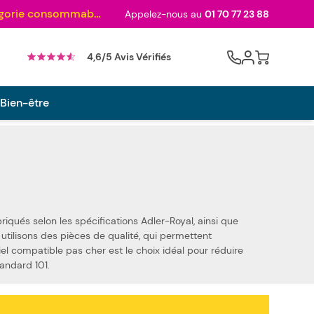
Au palmarès des meilleurs sites en 2024 et sacré n°1 en 2022 et 2023 ! ( Catégorie consommables)
Appelez-nous au
01 70 77 23 88
Cart
4,6/5 Avis Vérifiés
 Bien-être
ions Adler-Royal, ainsi que
iel compatible pas cher est le choix idéal pour réduire
yal Standard 101.