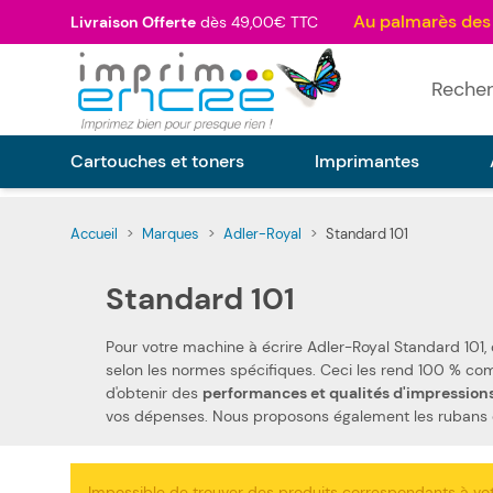
Allez au contenu
Livraison Offerte
dès 49,00€ TTC
Rechercher
Cartouches et toners
Imprimantes
Accueil
>
Marques
>
Adler-Royal
>
Standard 101
Standard 101
Pour votre machine à écrire Adler-Royal Standard 101,
selon les normes spécifiques. Ceci les rend 100 % compatibles avec votre machine à écrire Adler-Royal Standard 101. Nous utilisons des pièces de qualité, qui permettent
d'obtenir des
performances et qualités d'impression
vos dépense
Impossible de trouver des produits correspondants à vot