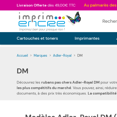
Allez au contenu
Livraison Offerte
dès 49,00€ TTC
Rechercher
Cartouches et toners
Imprimantes
Accueil
>
Marques
>
Adler-Royal
>
DM
DM
Découvrez les
rubans pas chers Adler-Royal DM
les plus compétitifs du marché
. Vous pouvez, ainsi, réduire les dépenses de votre foyer. Notre ruban matriciel compatible pas chers Adler-Royal DM vous permet d'imprimer tous types de
documents, à des prix très économiques.
La compatibilité