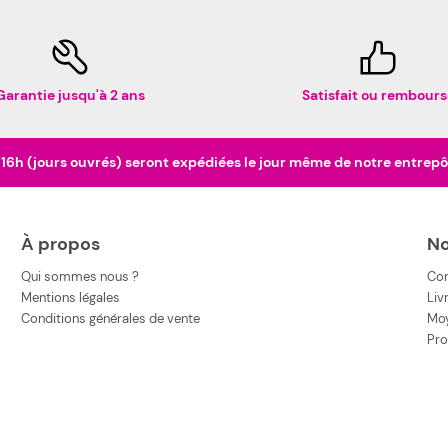
Garantie jusqu'à 2 ans
Satisfait ou rembours
h (jours ouvrés) seront expédiées le jour même de notre entrepôt 
À propos
No
Qui sommes nous ?
Co
Mentions légales
Liv
Conditions générales de vente
Moy
Pro