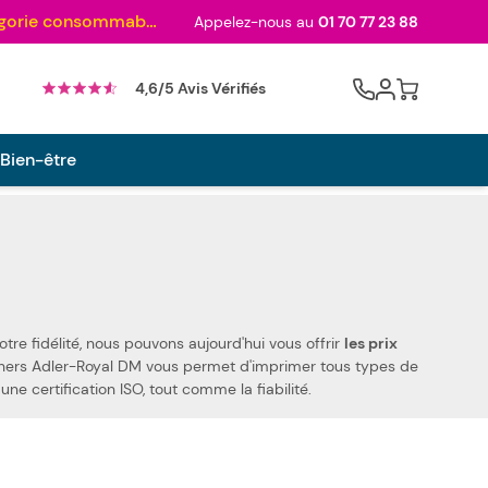
Au palmarès des meilleurs sites en 2024 et sacré n°1 en 2022 et 2023 ! ( Catégorie consommables)
Appelez-nous au
01 70 77 23 88
Cart
4,6/5 Avis Vérifiés
 Bien-être
M. Grâce à votre confiance et votre fidélité, nous pouvons aujourd'hui vous offrir
les prix
une certification ISO, tout comme la fiabilité.