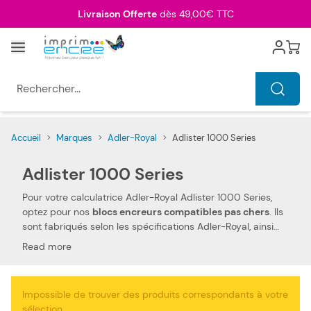
Allez au contenu
Livraison Offerte
dès 49,00€ TTC
Menu
Cart
Rechercher...
Accueil
>
Marques
>
Adler-Royal
>
Adlister 1000 Series
Adlister 1000 Series
Pour votre calculatrice Adler-Royal Adlister 1000 Series,
optez pour nos
blocs encreurs compatibles pas chers
. Ils
sont fabriqués selon les spécifications Adler-Royal, ainsi
que selon les normes spécifiques. Ceci les rend 100 %
Read more
compatibles avec votre calculatrice Adler-Royal Adlister
1000 Series. Nous utilisons des pièces de qualité, qui
permettent d'obtenir des
performances et qualités
Impossible de trouver des produits correspondants à votre
d'impressions semblables aux blocs encreurs Adler-
sélection.