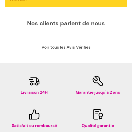
ruban matriciel compatible pas cher est le choix idéal pour
réduire vos dépenses. Nous proposons également les
rubans de la marque Adler-Royal, pour votre machine à
écrire Adler-Royal 640 Series.
Nos clients parlent de nous
Voir tous les Avis Vérifiés
Livraison 24H
Garantie jusqu'à 2 ans
Satisfait ou remboursé
Qualité garantie