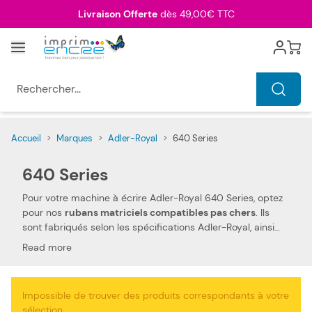
Allez au contenu
Livraison Offerte
dès 49,00€ TTC
Menu
Cart
Rechercher...
Accueil
>
Marques
>
Adler-Royal
>
640 Series
640 Series
Pour votre machine à écrire Adler-Royal 640 Series, optez
pour nos
rubans matriciels compatibles pas chers
. Ils
sont fabriqués selon les spécifications Adler-Royal, ainsi
que selon les normes spécifiques. Ceci les rend 100 %
Read more
compatibles avec votre machine à écrire Adler-Royal 640
Series. Nous utilisons des pièces de qualité, qui permettent
d'obtenir des
performances et qualités d'impressions
Impossible de trouver des produits correspondants à votre
semblables aux rubans matriciels Adler-Royal
. Notre
sélection.