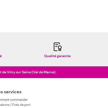
é
Qualité garantie
de Vitry sur Seine (Val de Marne).
s services
mment commander
raisons / Frais de port