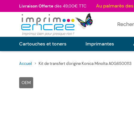
Allez au contenu
Livraison Offerte
dès 49,00€ TTC
Rechercher
Cartouches et toners
Imprimantes
Accueil
>
Kit de transfert d'origine Konica Minolta A0G6500113
Main image
Click to view image in fullsc
OEM