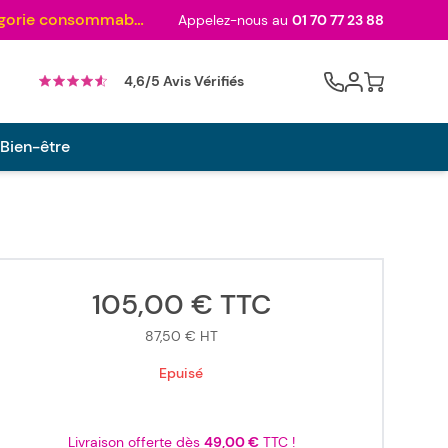
Au palmarès des meilleurs sites en 2024 et sacré n°1 en 2022 et 2023 ! ( Catégorie consommables)
Appelez-nous au
01 70 77 23 88
Cart
4,6/5 Avis Vérifiés
 Bien-être
105,00 €
TTC
87,50 €
HT
Epuisé
Livraison offerte dès
49,00 €
TTC !