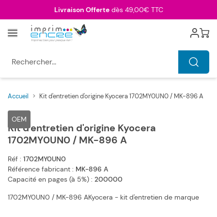
Allez au contenu
Livraison Offerte
dès 49,00€ TTC
Menu
Cart
Rechercher...
Accueil
>
Kit d'entretien d'origine Kyocera 1702MY0UN0 / MK-896 A
Main image
Click to view image in fullscreen
OEM
Kit d'entretien d'origine Kyocera
1702MY0UN0 / MK-896 A
Réf :
1702MY0UN0
Référence fabricant :
MK-896 A
Capacité en pages (à 5%) :
200000
1702MY0UN0 / MK-896 AKyocera - kit d'entretien de marque