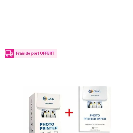
Imprimante photo de poche G&G -
Imprimante ZINK (Zero-Ink) + Pochette de
20 feuilles
Réf :
GG-PP023+GG-ZP023-20
Imprimante photo de poche G&G - Imprimante ZINK (Zero-Ink)
+ Pochette de 20 feuilles