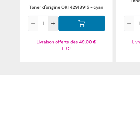
Tone
Toner d'origine OKI 42918915 - cyan
Qté
Qté
Livraison offerte dès
49,00 €
Liv
TTC !