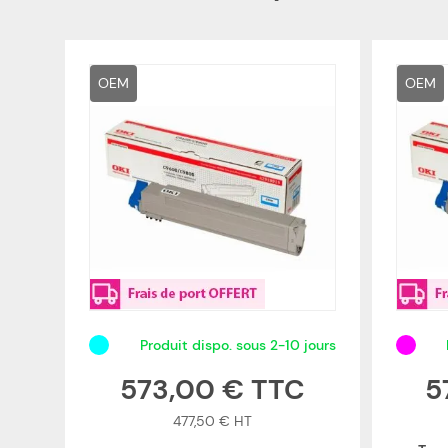
OEM
OEM
Produit dispo. sous 2-10 jours
573,00 €
5
477,50 €