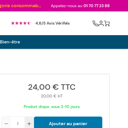
Au palmarès des meilleurs sites en 2024 et sacré n°1 en 2022 et 2023 ! ( Catégorie consommables)
Appelez-nous au
01 70 77 23 88
Cart
4,6/5 Avis Vérifiés
 Bien-être
24,00 €
TTC
20,00 €
HT
Produit dispo. sous 2-10 jours
Quantité
Ajouter au panier