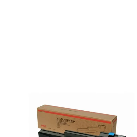
Details
Plus d’informations
Le Collecteur de toner d'origine OKI 42869403 convient a
Pour votre photocopieur OKI, nous vous proposons le Collec
imprim-encre.com vous propose les produits de la marque O