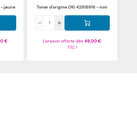
 - jaune
Toner d'origine OKI 42918916 - noir
Qté
00 €
Livraison offerte dès
49,00 €
TTC !