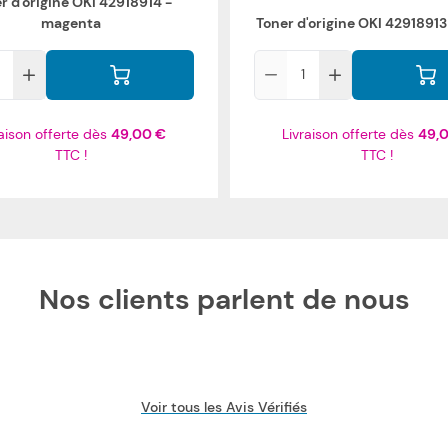
r d'origine OKI 42918914 -
magenta
Toner d'origine OKI 42918913
Qté
raison offerte dès
49,00 €
Livraison offerte dès
49,
TTC !
TTC !
Nos clients parlent de nous
Voir tous les Avis Vérifiés