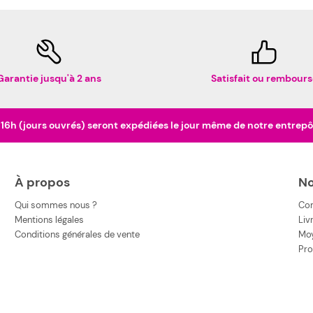
Garantie jusqu'à 2 ans
Satisfait ou rembours
h (jours ouvrés) seront expédiées le jour même de notre entrepôt 
À propos
No
Qui sommes nous ?
Co
Mentions légales
Liv
Conditions générales de vente
Moy
Pro