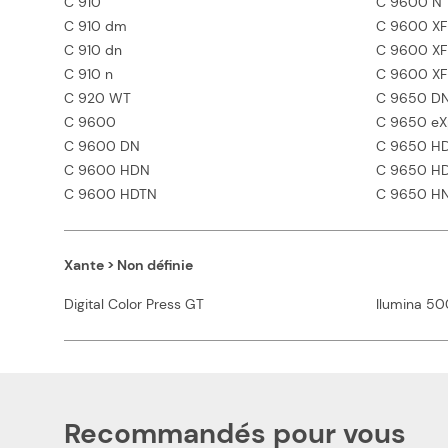
C 910
C 9600 N
C 910 dm
C 9600 XF
C 910 dn
C 9600 XF
C 910 n
C 9600 XF 
C 920 WT
C 9650 D
C 9600
C 9650 eX
C 9600 DN
C 9650 H
C 9600 HDN
C 9650 H
C 9600 HDTN
C 9650 H
Xante > Non définie
Digital Color Press GT
Ilumina 50
Recommandés pour vous