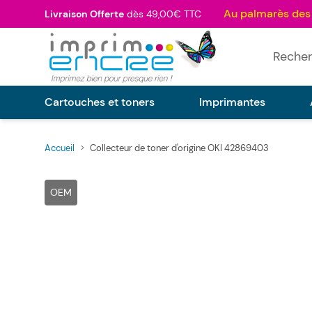
Allez au contenu
Livraison Offerte
dès 49,00€ TTC
Rechercher
Cartouches et toners
Imprimantes
Accueil
>
Collecteur de toner d'origine OKI 42869403
Main image
Click to view image in fullscreen
OEM