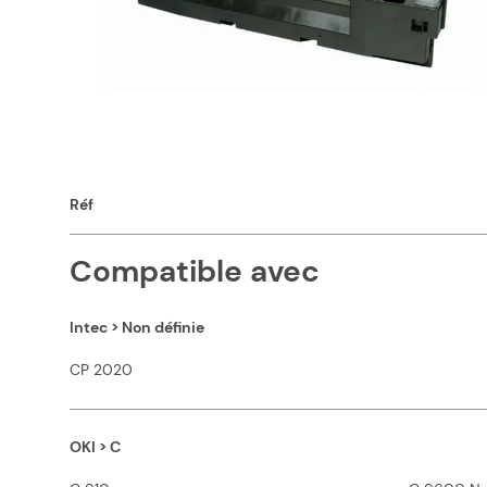
Caractéristiques
Capacité en pages (à 5%)
Marque constructeur
Réf
Compatible avec
Intec > Non définie
CP 2020
OKI > C