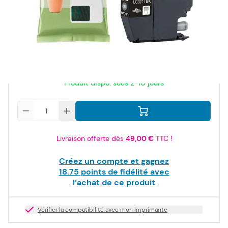
ISO/IEC
24711
22,50 €
TTC
18,75 €
HT
Produit dispo. sous 2-10 jours
Quantité
Livraison offerte dès
49,00 €
TTC !
Créez un compte et gagnez
18.75
points de fidélité avec
l’achat de ce produit
Vérifier la compatibilité avec mon imprimante