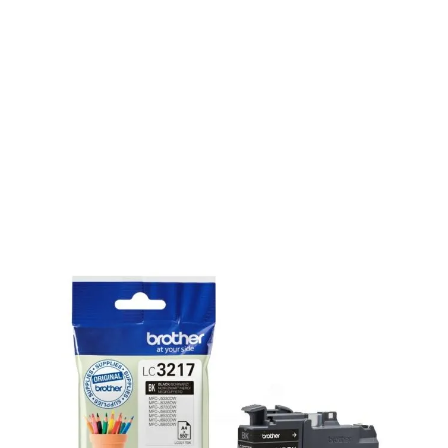
Cartouche d'origine Brother LC3217BK -
noire
Réf :
LC3217BK
Capacité en pages (à 5%) :
550
Contenu en millilitre :
15
LC-3217 BK Brother - noire - cartouche d'encre de marque