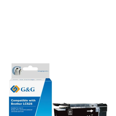
Cartouche compatible premium Brother
LC528BK - noire
Réf :
GG_BJ528B
Réf constructeur :
LC528BK
Capacité en pages (à 5%) :
6000
LC-528 BK Brother - noire - cartouche d'encre premium