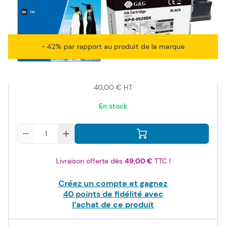
ISO/IEC
19752
- 42% par rapport au produit de la marque
48,00 €
TTC
40,00 €
HT
En stock
Quantité
Livraison offerte dès
49,00 €
TTC !
Créez un compte et gagnez
40
points de fidélité avec
l’achat de ce produit