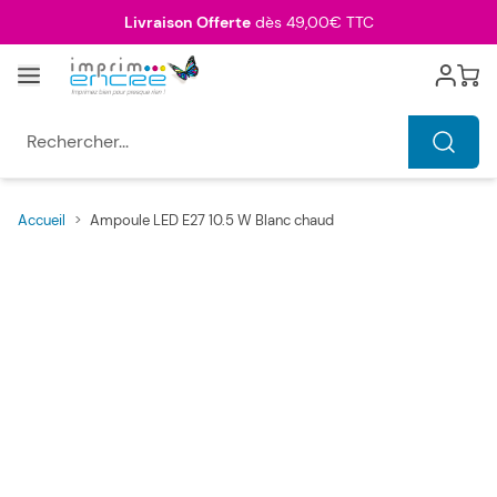
Allez au contenu
Livraison Offerte
dès 49,00€ TTC
Menu
Cart
Rechercher...
Accueil
>
Ampoule LED E27 10.5 W Blanc chaud
Main image
Click to view image in fullscreen