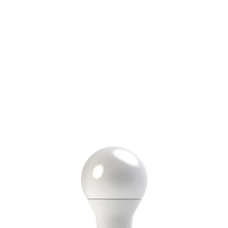
Ampoule LED E27 10.5 W Blanc chaud
Réf :
7_A60-10.5
Réf constructeur :
7_A60-10.5
A60 220-240V 860LM 9W 260°
3,70 €
TTC
3,08 €
HT